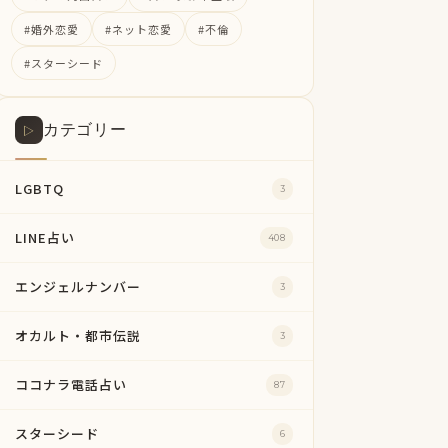
#婚外恋愛
#ネット恋愛
#不倫
#スターシード
カテゴリー
▷
LGBTQ
3
LINE占い
408
エンジェルナンバー
3
オカルト・都市伝説
3
ココナラ電話占い
87
スターシード
6