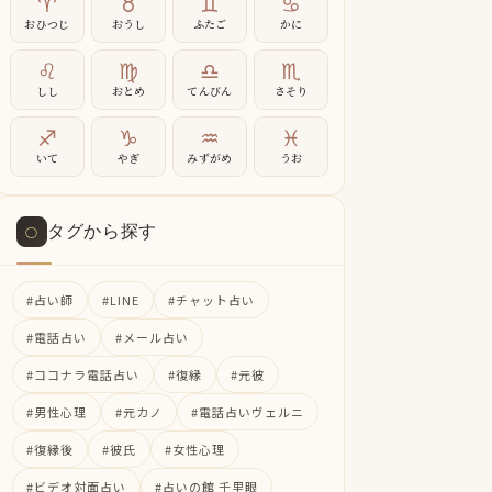
♈
♉
♊
♋
おひつじ
おうし
ふたご
かに
♌
♍
♎
♏
しし
おとめ
てんびん
さそり
♐
♑
♒
♓
いて
やぎ
みずがめ
うお
タグから探す
○
#占い師
#LINE
#チャット占い
#電話占い
#メール占い
#ココナラ電話占い
#復縁
#元彼
#男性心理
#元カノ
#電話占いヴェルニ
#復縁後
#彼氏
#女性心理
#ビデオ対面占い
#占いの館 千里眼