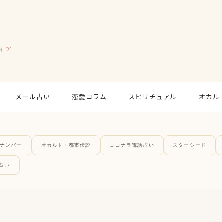
ィア
メール占い
恋愛コラム
スピリチュアル
オカル
ナンバー
オカルト・都市伝説
ココナラ電話占い
スターシード
占い