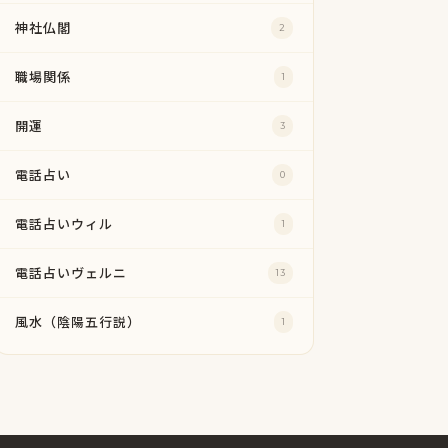
神社仏閣
2
職場関係
1
開運
3
電話占い
0
電話占いウィル
1
電話占いヴェルニ
13
風水（陰陽五行説）
1