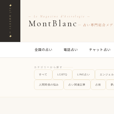
✦
Vol.MMXXVI ─
— Le Magazine d'Astrologie —
MontBlanc
— 占い専門総合メデ
✦
全国の占い
電話占い
チャット占い
カテゴリーから探す
すべて
LGBTQ
LINE占い
エンジェル
人間関係の悩み
占い関連記事
占術
夢