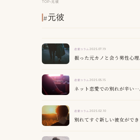
TOP
›
元彼
#元彼
2025.07.19
恋愛コラム
振った元カノと会う男性心理
2025.05.15
恋愛コラム
ネット恋愛での別れが辛い…
2025.02.10
恋愛コラム
別れてすぐ新しい彼女ができ