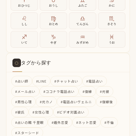
おひつじ
おうし
ふたご
かに
♌
♍
♎
♏
しし
おとめ
てんびん
さそり
♐
♑
♒
♓
いて
やぎ
みずがめ
うお
タグから探す
○
#占い師
#LINE
#チャット占い
#電話占い
#メール占い
#ココナラ電話占い
#復縁
#元彼
#男性心理
#元カノ
#電話占いヴェルニ
#復縁後
#彼氏
#女性心理
#ビデオ対面占い
#占いの館 千里眼
#婚外恋愛
#ネット恋愛
#不倫
#スターシード