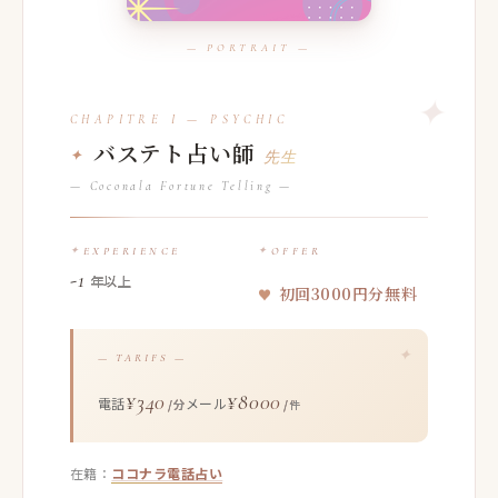
バステト占い師
先生
— Coconala Fortune Telling —
EXPERIENCE
OFFER
-1
年以上
初回3000円分無料
— TARIFS —
¥340
¥8000
電話
メール
/分
/件
在籍：
ココナラ電話占い