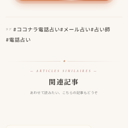
#ココナラ電話占い
#メール占い
#占い師
タグ
#電話占い
✦
ココナラ電話占い
— ARTICLES SIMILAIRES —
【ココナラ電話占い】佐和(さわ)ダウジング＆スピリットメ
関連記事
ココナラ電話占い
ンター先生は当たる！？当たらない口コミ評判も徹底検
ココナラ電話占い
【ココナラ電話占い】八重ふみな先生は当たる！？当たら
証！
【ココナラ電話占い】iroha0545先生は当たる！？当たらな
あわせて読みたい、こちらの記事もどうぞ
ない口コミ評判も徹底検証！
い口コミ評判も徹底検証！
2022.09.02
2023.05.31
2023.05.24