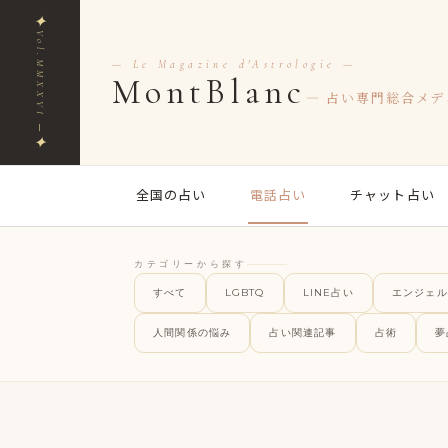
✦
Vol.MMXXVI ─
— Le Magazine d'Astrologie —
MontBlanc
— 占い専門総合メデ
✦
全国の占い
電話占い
チャット占い
カテゴリーから探す
すべて
LGBTQ
LINE占い
エンジェル
人間関係の悩み
占い関連記事
占術
夢