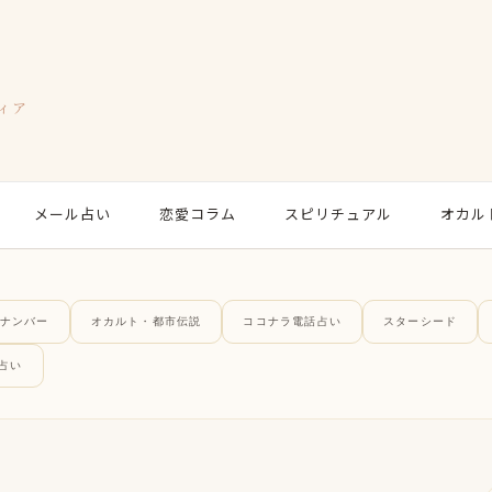
ィア
メール占い
恋愛コラム
スピリチュアル
オカル
ナンバー
オカルト・都市伝説
ココナラ電話占い
スターシード
占い