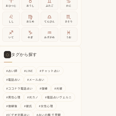
♈
♉
♊
♋
おひつじ
おうし
ふたご
かに
♌
♍
♎
♏
しし
おとめ
てんびん
さそり
♐
♑
♒
♓
いて
やぎ
みずがめ
うお
タグから探す
○
#占い師
#LINE
#チャット占い
#電話占い
#メール占い
#ココナラ電話占い
#復縁
#元彼
#男性心理
#元カノ
#電話占いヴェルニ
#復縁後
#彼氏
#女性心理
#ビデオ対面占い
#占いの館 千里眼