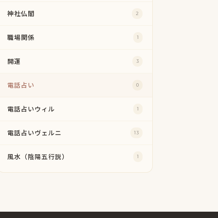
神社仏閣
2
職場関係
1
開運
3
電話占い
0
電話占いウィル
1
電話占いヴェルニ
13
風水（陰陽五行説）
1