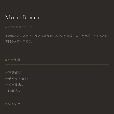
MontBlanc
占い専門総合メディア
星の導きと、スピリチュアルの力で。あなたの恋愛・人生をサポートする占い
専門のメディアです。
占いの種類
電話占い
チャット占い
メール占い
LINE占い
コンテンツ