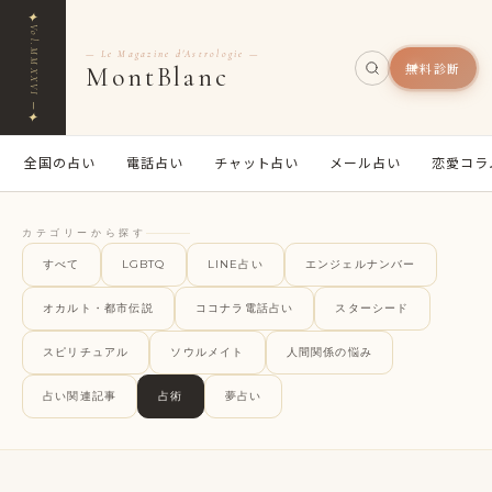
✦
Vol.MMXXVI ─
— Le Magazine d'Astrologie —
無料診断
MontBlanc
✦
全国の占い
電話占い
チャット占い
メール占い
恋愛コラ
カテゴリーから探す
すべて
LGBTQ
LINE占い
エンジェルナンバー
オカルト・都市伝説
ココナラ電話占い
スターシード
スピリチュアル
ソウルメイト
人間関係の悩み
占い関連記事
占術
夢占い