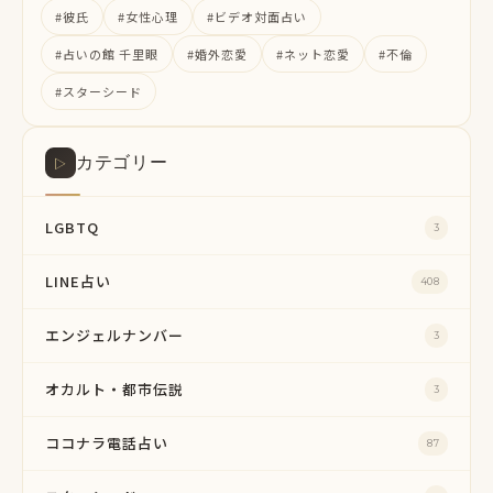
#彼氏
#女性心理
#ビデオ対面占い
#占いの館 千里眼
#婚外恋愛
#ネット恋愛
#不倫
#スターシード
カテゴリー
▷
LGBTQ
3
LINE占い
408
エンジェルナンバー
3
オカルト・都市伝説
3
ココナラ電話占い
87