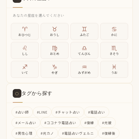
あなたの星座を選んでください
♈
♉
♊
♋
おひつじ
おうし
ふたご
かに
♌
♍
♎
♏
しし
おとめ
てんびん
さそり
♐
♑
♒
♓
いて
やぎ
みずがめ
うお
タグから探す
○
#占い師
#LINE
#チャット占い
#電話占い
#メール占い
#ココナラ電話占い
#復縁
#元彼
#男性心理
#元カノ
#電話占いヴェルニ
#復縁後