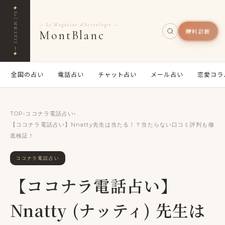
✦
Vol.MMXXVI ─
— Le Magazine d'Astrologie —
無料診断
MontBlanc
✦
全国の占い
電話占い
チャット占い
メール占い
恋愛コラ
TOP
›
ココナラ電話占い
›
【ココナラ電話占い】Nnatty先生は当たる！？当たらない口コミ評判も徹
底検証！
ココナラ電話占い
【ココナラ電話占い】
Nnatty (ナッティ) 先生は