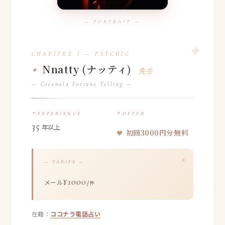
Nnatty (ナッティ)
先生
— Coconala Fortune Telling —
EXPERIENCE
OFFER
35
年以上
初回3000円分無料
— TARIFS —
¥1000
メール
/件
在籍：
ココナラ電話占い