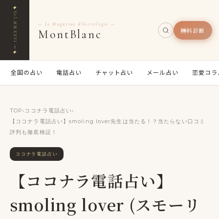
✦
Vol.MMXXVI ─
— Le Magazine d'Astrologie —
無料診断
MontBlanc
✦
全国の占い
電話占い
チャット占い
メール占い
恋愛コラ
TOP
›
ココナラ電話占い
›
【ココナラ電話占い】smoling lover先生は当たる！？当たらない口コミ
評判も徹底検証！
ココナラ電話占い
【ココナラ電話占い】
smoling lover (スモーリ