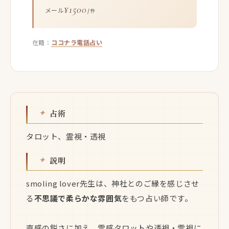
¥1500
メール
/件
在籍：
ココナラ電話占い
占術
タロット、霊視・透視
説明
smoling lover先生は、神社とのご縁を感じさせ
る
不思議で柔らかな雰囲気
をもつ占い師です。
直感の鋭さに加え、霊感タロットや透視・霊視に