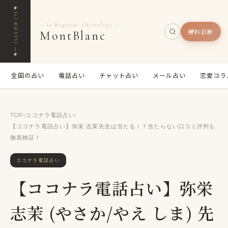
✦
Vol.MMXXVI ─
— Le Magazine d'Astrologie —
無料診断
MontBlanc
✦
全国の占い
電話占い
チャット占い
メール占い
恋愛コラ
TOP
›
ココナラ電話占い
›
【ココナラ電話占い】弥栄 志茉先生は当たる！？当たらない口コミ評判も
徹底検証！
ココナラ電話占い
【ココナラ電話占い】弥栄
志茉 (やさか/やえ しま) 先