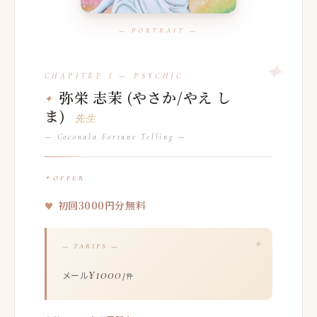
弥栄 志茉 (やさか/やえ し
ま)
先生
— Coconala Fortune Telling —
OFFER
初回3000円分無料
— TARIFS —
¥1000
メール
/件