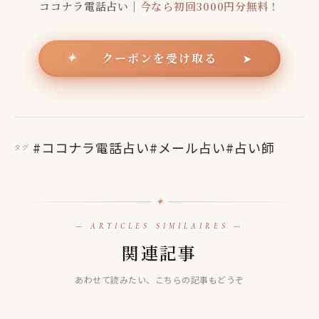
ココナラ電話占い｜
今なら初回3000円分無料！
クーポンを受け取る
✦
➤
#ココナラ電話占い
#メール占い
#占い師
タグ
✦
— ARTICLES SIMILAIRES —
ココナラ電話占い
関連記事
ココナラ電話占い
【ココナラ電話占い】旧約ヨブ先生は当たる！？当たらな
ココナラ電話占い
【ココナラ電話占い】真美夜★ｽﾋﾟﾘﾁｭｱﾙ鑑定士先生は当た
い口コミ評判も徹底検証！
【ココナラ電話占い】易えき かれん先生は当たる！？当た
あわせて読みたい、こちらの記事もどうぞ
る！？当たらない口コミ評判も徹底検証！
らない口コミ評判も徹底検証！
2025.08.16
2025.08.18
2022.09.01