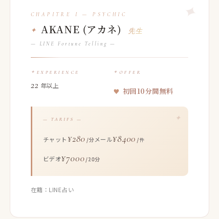
AKANE (アカネ)
先生
— LINE Fortune Telling —
EXPERIENCE
OFFER
22
年以上
初回10分間無料
— TARIFS —
¥280
¥8400
チャット
メール
/分
/件
¥7000
ビデオ
/20分
在籍：LINE占い