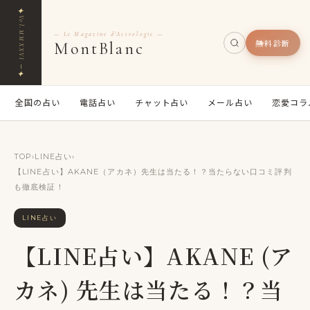
✦
Vol.MMXXVI ─
— Le Magazine d'Astrologie —
無料診断
MontBlanc
✦
全国の占い
電話占い
チャット占い
メール占い
恋愛コラ
TOP
›
LINE占い
›
【LINE占い】AKANE（アカネ）先生は当たる！？当たらない口コミ評判
も徹底検証！
LINE占い
【LINE占い】AKANE (ア
カネ) 先生は当たる！？当