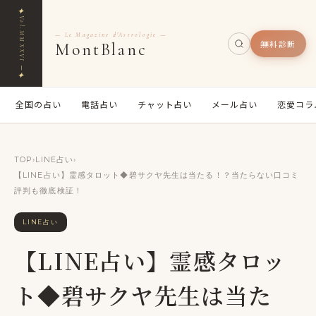
✦
Vol.MMXXVI ─
— Le Magazine d'Astrologie —
無料診断
MontBlanc
✦
全国の占い
電話占い
チャット占い
メール占い
恋愛コラ
TOP
›
LINE占い
›
【LINE占い】霊感タロット◆碧サクヤ先生は当たる！？当たらない口コミ
評判も徹底検証！
LINE占い
【LINE占い】霊感タロッ
ト◆碧サクヤ先生は当た