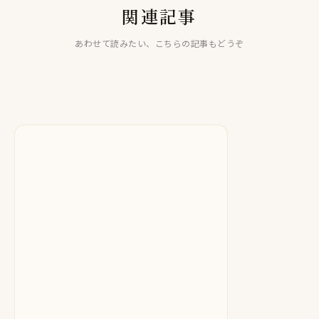
LINE占い
関連記事
LINE占い
【LINE占い】天音 絢先生は当たる！？当たらない口コミ評
LINE占い
【LINE占い】天川透(あまかわとおる)先生は当たる！？当
判も徹底検証！
【LINE占い】龍 花奏先生は当たる！？当たらない口コミ評
あわせて読みたい、こちらの記事もどうぞ
たらない口コミ評判も徹底検証！
判も徹底検証！
2025.10.21
2025.10.16
2025.10.17