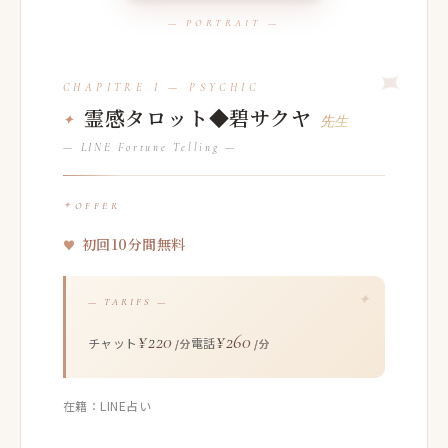
霊感タロット◆碧サクヤ
先生
— LINE Fortune Telling —
OFFER
初回10分間無料
— TARIFS —
¥220
¥260
チャット
電話
/分
/分
在籍：LINE占い