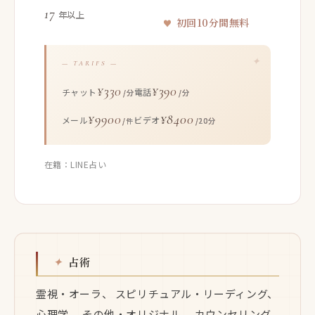
17
年以上
初回10分間無料
— TARIFS —
¥330
¥390
チャット
電話
/分
/分
¥9900
¥8400
メール
ビデオ
/件
/20分
在籍：LINE占い
占術
霊視・オーラ、 スピリチュアル・リーディング、
心理学、 その他・オリジナル、 カウンセリング