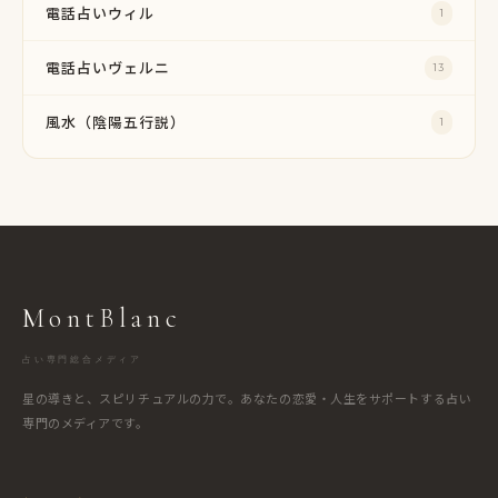
電話占いウィル
1
電話占いヴェルニ
13
風水（陰陽五行説）
1
MontBlanc
占い専門総合メディア
星の導きと、スピリチュアルの力で。あなたの恋愛・人生をサポートする占い
専門のメディアです。