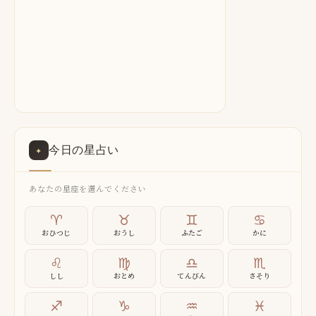
今日の星占い
✦
あなたの星座を選んでください
♈
♉
♊
♋
おひつじ
おうし
ふたご
かに
♌
♍
♎
♏
しし
おとめ
てんびん
さそり
♐
♑
♒
♓