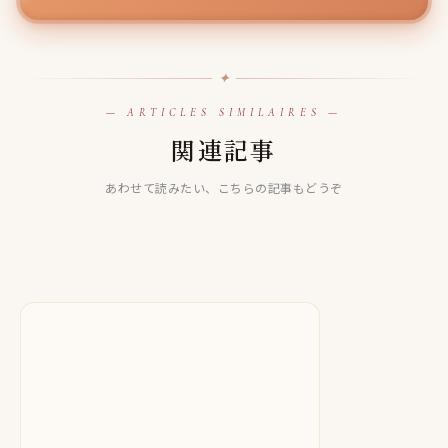
✦
— ARTICLES SIMILAIRES —
LINE占い
関連記事
LINE占い
【LINE占い】愛蘭スパット先生は当たる！？当たらない口
LINE占い
【LINE占い】はるひ先生は当たる！？当たらない口コミ評
コミ評判も徹底検証！
【LINE占い】七水 南先生は当たる！？当たらない口コミ評
あわせて読みたい、こちらの記事もどうぞ
判も徹底検証！
判も徹底検証！
2025.10.21
2025.07.05
2025.10.17