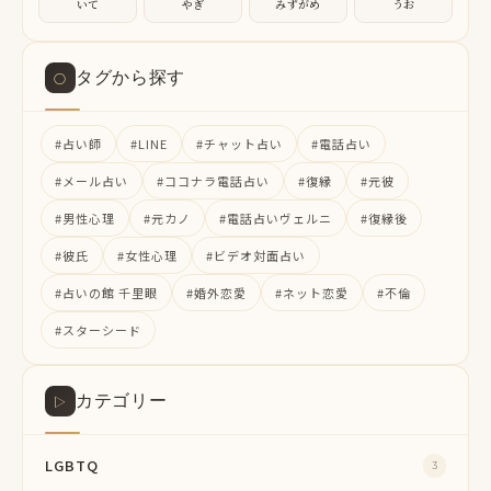
いて
やぎ
みずがめ
うお
タグから探す
○
#占い師
#LINE
#チャット占い
#電話占い
#メール占い
#ココナラ電話占い
#復縁
#元彼
#男性心理
#元カノ
#電話占いヴェルニ
#復縁後
#彼氏
#女性心理
#ビデオ対面占い
#占いの館 千里眼
#婚外恋愛
#ネット恋愛
#不倫
#スターシード
カテゴリー
▷
LGBTQ
3