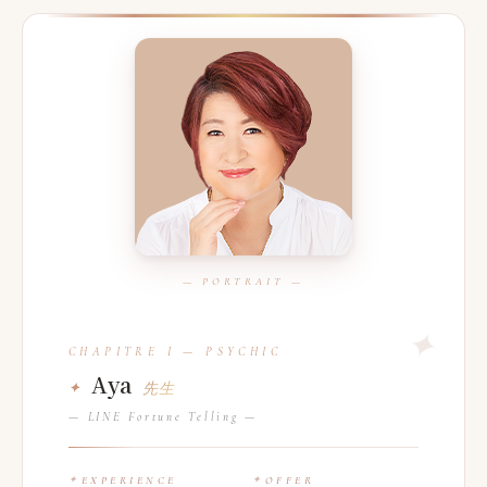
Aya
先生
— LINE Fortune Telling —
EXPERIENCE
OFFER