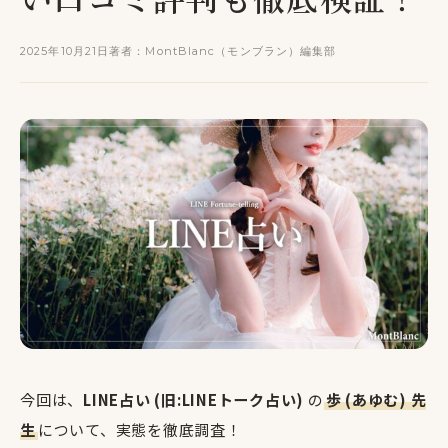
2025年10月21日
著者：MontBlanc（モンブラン）編集部
今回は、
LINE占い (旧:LINEトーク占い)
の
歩 (あゆむ) 先
生
について、実態を徹底調査！