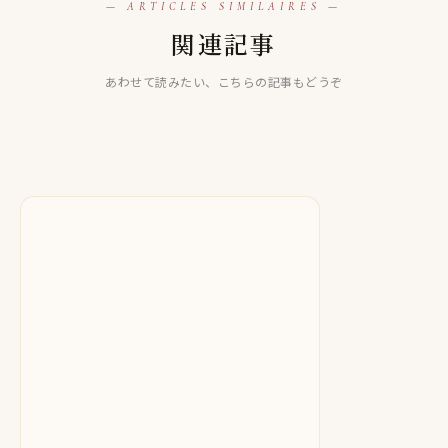
— ARTICLES SIMILAIRES —
LINE占い
関連記事
LINE占い
【LINE占い】一華ゆう（いちはなゆう）先生は当たる！？
LINE占い
【LINE占い】怜 美麗（れい みれい）先生は当たる！？当た
当たらない口コミ評判も徹底検証！
【LINE占い】ケイ・カンザキ先生は当たる！？当たらない
あわせて読みたい、こちらの記事もどうぞ
らない口コミ評判も徹底検証！
口コミ評判も徹底検証！
2025.09.30
2025.09.29
2025.10.21