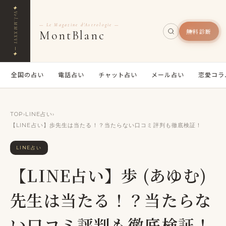
✦
Vol.MMXXVI ─
— Le Magazine d'Astrologie —
無料診断
MontBlanc
✦
全国の占い
電話占い
チャット占い
メール占い
恋愛コラ
TOP
›
LINE占い
›
【LINE占い】歩先生は当たる！？当たらない口コミ評判も徹底検証！
LINE占い
【LINE占い】歩 (あゆむ)
先生は当たる！？当たらな
い口コミ評判も徹底検証！