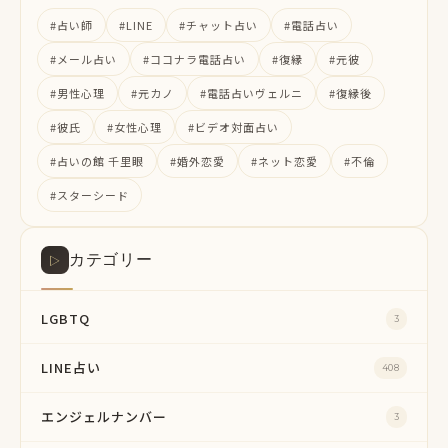
#占い師
#LINE
#チャット占い
#電話占い
#メール占い
#ココナラ電話占い
#復縁
#元彼
#男性心理
#元カノ
#電話占いヴェルニ
#復縁後
#彼氏
#女性心理
#ビデオ対面占い
#占いの館 千里眼
#婚外恋愛
#ネット恋愛
#不倫
#スターシード
カテゴリー
▷
LGBTQ
3
LINE占い
408
エンジェルナンバー
3