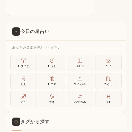
今日の星占い
✦
あなたの星座を選んでください
♈
♉
♊
♋
おひつじ
おうし
ふたご
かに
♌
♍
♎
♏
しし
おとめ
てんびん
さそり
♐
♑
♒
♓
いて
やぎ
みずがめ
うお
タグから探す
○