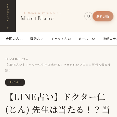
✦
Vol.MMXXVI ─
— Le Magazine d'Astrologie —
無料診断
MontBlanc
✦
全国の占い
電話占い
チャット占い
メール占い
恋愛コラ
TOP
›
LINE占い
›
【LINE占い】ドクター仁先生は当たる！？当たらない口コミ評判も徹底検
証！
LINE占い
【LINE占い】ドクター仁
(じん) 先生は当たる！？当