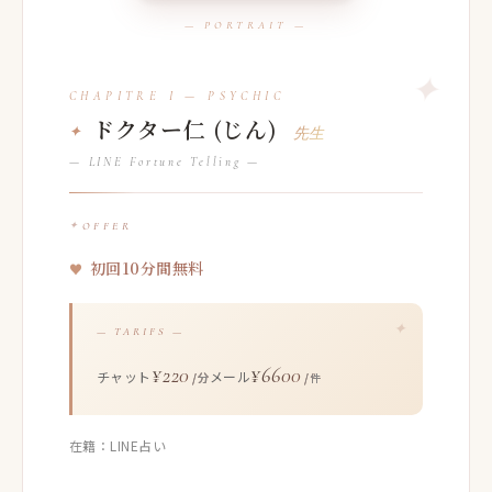
ドクター仁 (じん)
先生
— LINE Fortune Telling —
OFFER
初回10分間無料
— TARIFS —
¥220
¥6600
チャット
メール
/分
/件
在籍：LINE占い