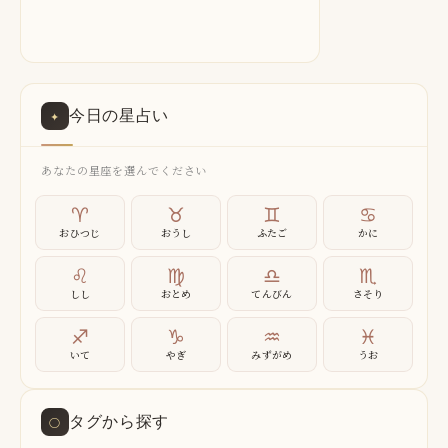
今日の星占い
✦
あなたの星座を選んでください
♈
♉
♊
♋
おひつじ
おうし
ふたご
かに
♌
♍
♎
♏
しし
おとめ
てんびん
さそり
♐
♑
♒
♓
いて
やぎ
みずがめ
うお
タグから探す
○