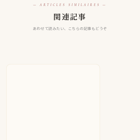
— ARTICLES SIMILAIRES —
LINE占い
関連記事
LINE占い
【LINE占い】幸楽（ゆきら）先生は当たる！？当たらない
LINE占い
【LINE占い】トカーニ雪先生は当たる！？当たらない口コ
口コミ評判も徹底検証！
【LINE占い】麗華先生は当たる！？当たらない口コミ評判
あわせて読みたい、こちらの記事もどうぞ
ミ評判も徹底検証！
も徹底検証！
2025.09.30
2025.10.17
2025.10.20