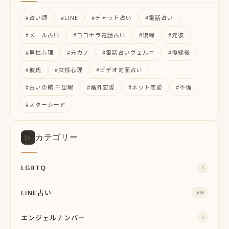
#占い師
#LINE
#チャット占い
#電話占い
#メール占い
#ココナラ電話占い
#復縁
#元彼
#男性心理
#元カノ
#電話占いヴェルニ
#復縁後
#彼氏
#女性心理
#ビデオ対面占い
#占いの館 千里眼
#婚外恋愛
#ネット恋愛
#不倫
#スターシード
カテゴリー
▷
LGBTQ
3
LINE占い
408
エンジェルナンバー
3