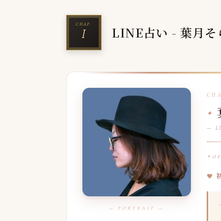
LINE占い - 葉月
— LI
O