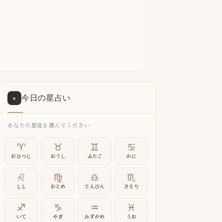
今日の星占い
✦
あなたの星座を選んでください
♈
♉
♊
♋
おひつじ
おうし
ふたご
かに
♌
♍
♎
♏
しし
おとめ
てんびん
さそり
♐
♑
♒
♓
いて
やぎ
みずがめ
うお