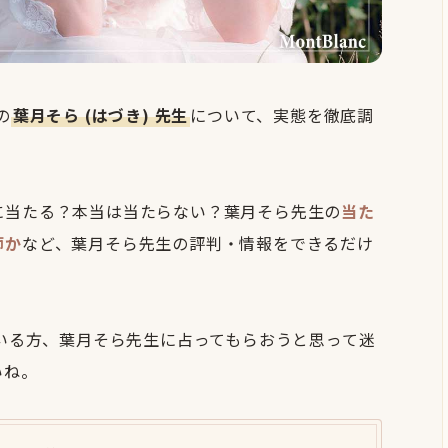
の
葉月そら (はづき) 先生
について、実態を徹底調
に当たる？本当は当たらない？葉月そら先生の
当た
師か
など、葉月そら先生の評判・情報をできるだけ
ている方、葉月そら先生に占ってもらおうと思って迷
いね。