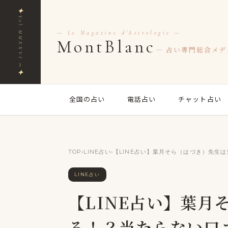
✦
Vol.MMXXVI ─
— Le Magazine d'Astrologie —
MontBlanc
— 占い専門総合メデ
✦
全国の占い
電話占い
チャット占い
TOP
›
LINE占い
›
【LINE占い】葉月そら（はづき）先生
LINE占い
【LINE占い】葉月そ
る！？当たらない口