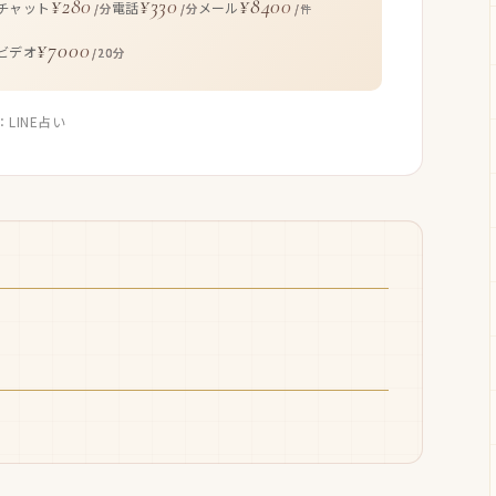
¥280
¥330
¥8400
チャット
電話
メール
/分
/分
/件
¥7000
ビデオ
/20分
：LINE占い