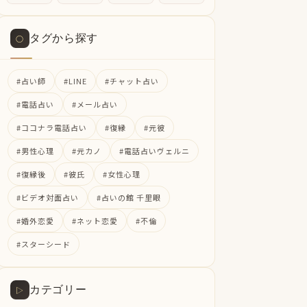
タグから探す
○
#占い師
#LINE
#チャット占い
#電話占い
#メール占い
#ココナラ電話占い
#復縁
#元彼
#男性心理
#元カノ
#電話占いヴェルニ
#復縁後
#彼氏
#女性心理
#ビデオ対面占い
#占いの館 千里眼
#婚外恋愛
#ネット恋愛
#不倫
#スターシード
カテゴリー
▷