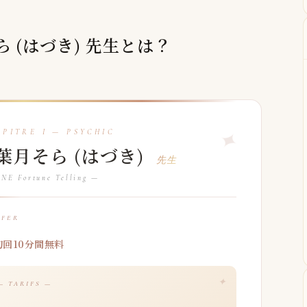
そら (はづき) 先生とは？
葉月そら (はづき)
先生
NE Fortune Telling —
FFER
初回10分間無料
— TARIFS —