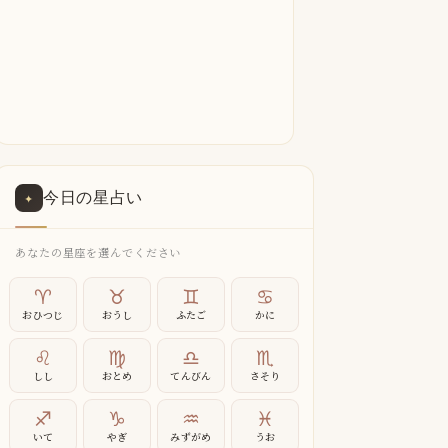
今日の星占い
✦
あなたの星座を選んでください
♈
♉
♊
♋
おひつじ
おうし
ふたご
かに
♌
♍
♎
♏
しし
おとめ
てんびん
さそり
♐
♑
♒
♓
いて
やぎ
みずがめ
うお