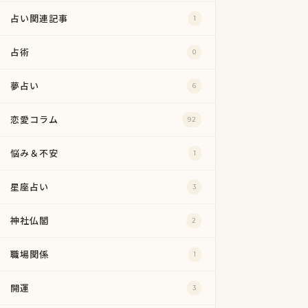
占い関連記事
1
占術
0
夢占い
6
恋愛コラム
92
悩み＆不安
1
星座占い
3
神社仏閣
2
職場関係
1
開運
3