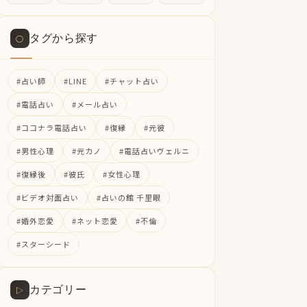
タグから探す
○
#占い師
#LINE
#チャット占い
#電話占い
#メール占い
#ココナラ電話占い
#復縁
#元彼
#男性心理
#元カノ
#電話占いヴェルニ
#復縁後
#彼氏
#女性心理
#ビデオ対面占い
#占いの館 千里眼
#婚外恋愛
#ネット恋愛
#不倫
#スターシード
カテゴリー
▷