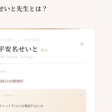
安名せいと先生とは？
平安名せいと
先生
NE Fortune Telling —
FFER
初回10分間無料
— TARIFS —
¥110
¥130
チャット
電話
/分
/分