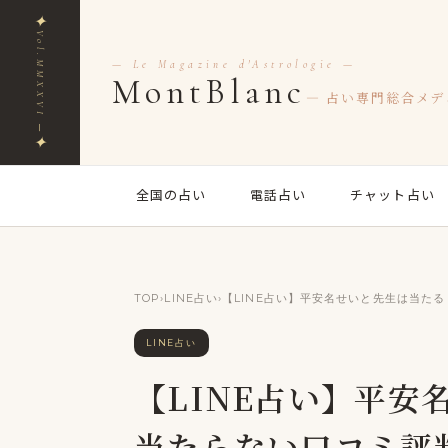
✦
Vol.MMXXVI ─
— Le Magazine d'Astrologie —
MontBlanc
— 占い専門総合メデ
✦
全国の占い
電話占い
チャット占い
TOP
›
LINE占い
›
【LINE占い】平安名せいと先生は当た
LINE占い
【LINE占い】平安
当たらない口コミ評