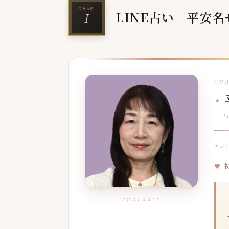
LINE占い - 平
— LI
O