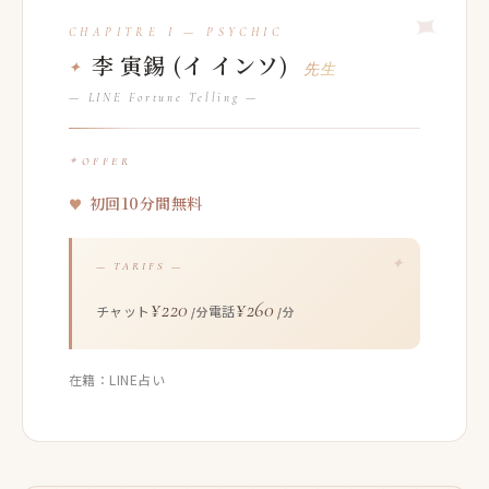
李 寅錫 (イ インソ)
先生
— LINE Fortune Telling —
OFFER
初回10分間無料
— TARIFS —
¥220
¥260
チャット
電話
/分
/分
在籍：LINE占い