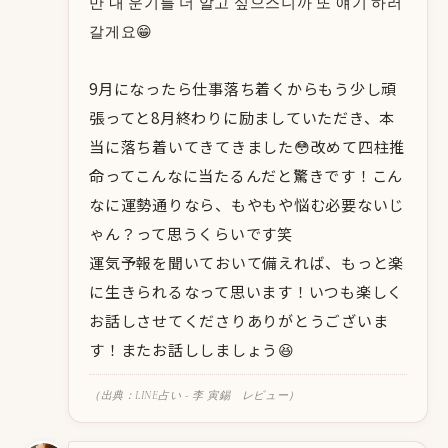
만 내 운기를 더 알고 싶으스니까 또 얘기 하러
갈게요😁
9月になったら仕事落ち着くからもう少し頑
張ってと8月終わりに励ましていただき、本
当に落ち着いてきてきました😳改めて四柱推
命ってこんなに当たるんだと驚きです！こん
なに運勢通りなら、もやもや悩む必要ないじ
ゃん？って思うくらいです笑
運気予報を聞いておいて備えれば、もっと楽
に生きられるなって思います！いつも楽しく
お話しさせてくださりありがとうございま
す！またお話ししましょう😆
（出典：LINE占い - 李 寅錫 レビュー）