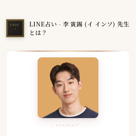
LINE占い - 李 寅錫 (イ インソ) 先生
とは？