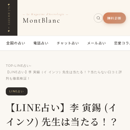
✦
Vol.MMXXVI ─
— Le Magazine d'Astrologie —
無料診断
MontBlanc
✦
全国の占い
電話占い
チャット占い
メール占い
恋愛コラ
TOP
›
LINE占い
›
【LINE占い】李 寅錫（イ インソ）先生は当たる！？当たらない口コミ評
判も徹底検証！
LINE占い
【LINE占い】李 寅錫 (イ
インソ) 先生は当たる！？