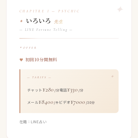
いろいろ
先生
— LINE Fortune Telling —
OFFER
初回10分間無料
— TARIFS —
¥280
¥330
チャット
電話
/分
/分
¥8400
¥7000
メール
ビデオ
/件
/20分
在籍：LINE占い