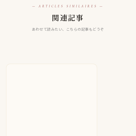
— ARTICLES SIMILAIRES —
LINE占い
関連記事
LINE占い
【LINE占い】宇宙先生は当たる！？当たらない口コミ評判
LINE占い
【LINE占い】榊 凛華 ***スピタロット***先生は当たる！？
も徹底検証！
【LINE占い】水猫アトム先生は当たる！？当たらない口コ
あわせて読みたい、こちらの記事もどうぞ
当たらない口コミ評判も徹底検証！
ミ評判も徹底検証！
2025.10.21
2025.10.17
2025.09.29