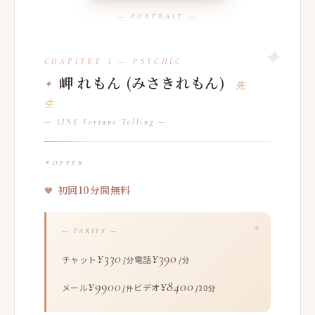
岬 れもん (みさきれもん)
先
生
— LINE Fortune Telling —
OFFER
初回10分間無料
— TARIFS —
¥330
¥390
チャット
電話
/分
/分
¥9900
¥8400
メール
ビデオ
/件
/20分