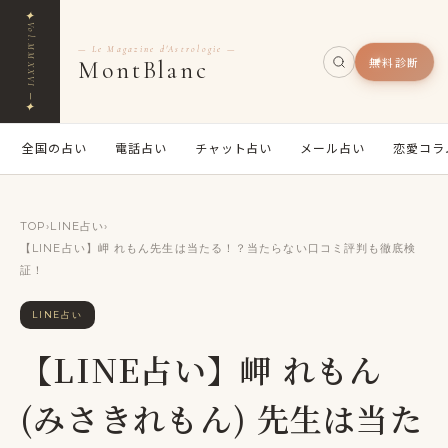
✦
Vol.MMXXVI ─
— Le Magazine d'Astrologie —
無料診断
MontBlanc
✦
全国の占い
電話占い
チャット占い
メール占い
恋愛コラ
TOP
›
LINE占い
›
【LINE占い】岬 れもん先生は当たる！？当たらない口コミ評判も徹底検
証！
LINE占い
【LINE占い】岬 れもん
(みさきれもん) 先生は当た