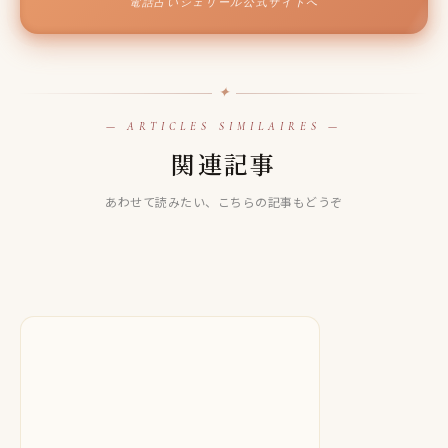
電話占いシェリール公式サイトへ
✦
— ARTICLES SIMILAIRES —
LINE占い
関連記事
LINE占い
【LINE占い】海華先生は当たる！？当たらない口コミ評判
LINE占い
【LINE占い】潜在霊視 昏翅 (クレハ) 先生は当たる！？当た
も徹底検証！
【LINE占い】アレックス先生は当たる！？当たらない口コ
あわせて読みたい、こちらの記事もどうぞ
らない口コミ評判も徹底検証！
ミ評判も徹底検証！
2025.10.17
2022.09.05
2025.10.17