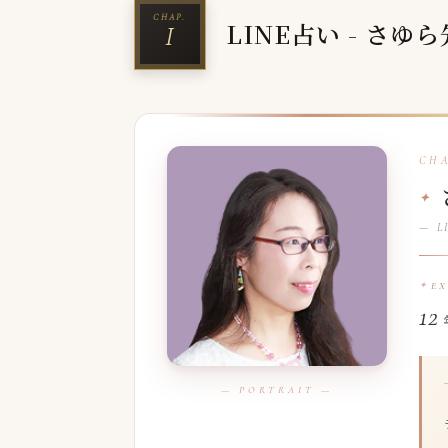
LINE占い - さゆ
— LI
E
12