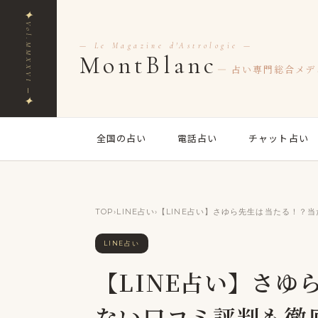
✦
Vol.MMXXVI ─
— Le Magazine d'Astrologie —
MontBlanc
— 占い専門総合メデ
✦
全国の占い
電話占い
チャット占い
TOP
›
LINE占い
›
【LINE占い】さゆら先生は当たる！？
LINE占い
【LINE占い】さゆ
ない口コミ評判も徹