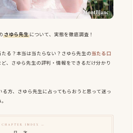
の
さゆら先生
について、実態を徹底調査！
当たる？本当は当たらない？さゆら先生の
当たる口
など、さゆら先生の評判・情報をできるだけ分かり
ている方、さゆら先生に占ってもらおうと思って迷っ
ね。
 CHAPTER INDEX —
目 次