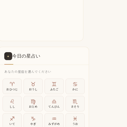
今日の星占い
✦
あなたの星座を選んでください
♈
♉
♊
♋
おひつじ
おうし
ふたご
かに
♌
♍
♎
♏
しし
おとめ
てんびん
さそり
♐
♑
♒
♓
いて
やぎ
みずがめ
うお