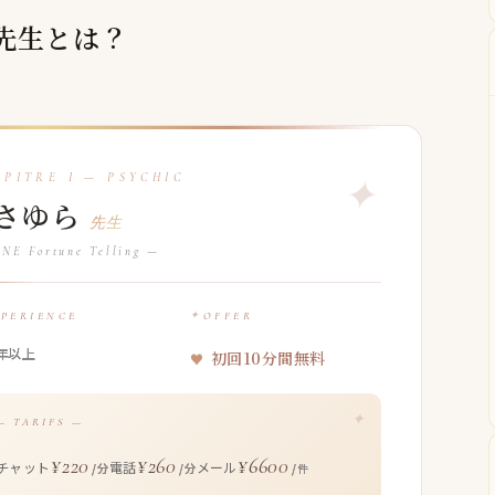
ら先生とは？
さゆら
先生
NE Fortune Telling —
XPERIENCE
OFFER
年以上
初回10分間無料
— TARIFS —
¥220
¥260
¥6600
チャット
電話
メール
/分
/分
/件