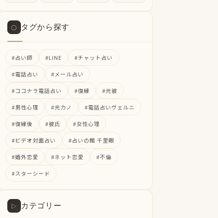
タグから探す
○
#占い師
#LINE
#チャット占い
#電話占い
#メール占い
#ココナラ電話占い
#復縁
#元彼
#男性心理
#元カノ
#電話占いヴェルニ
#復縁後
#彼氏
#女性心理
#ビデオ対面占い
#占いの館 千里眼
#婚外恋愛
#ネット恋愛
#不倫
#スターシード
カテゴリー
▷