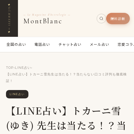
✦
Vol.MMXXVI ─
— Le Magazine d'Astrologie —
無料診断
MontBlanc
✦
全国の占い
電話占い
チャット占い
メール占い
恋愛コラ
TOP
›
LINE占い
›
【LINE占い】トカーニ雪先生は当たる！？当たらない口コミ評判も徹底検
証！
LINE占い
【LINE占い】トカーニ雪
(ゆき) 先生は当たる！？当