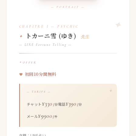
トカーニ雪 (ゆき)
先生
— LINE Fortune Telling —
OFFER
初回10分間無料
— TARIFS —
¥330
¥390
チャット
電話
/分
/分
¥9900
メール
/件
在籍：LINE占い