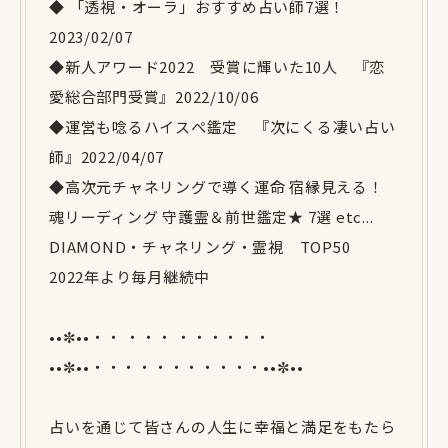
◆ 「透視・オーラ」おすすめ占い師7選！
2023/02/07
◆新人アワード2022 受賞に輝いた10人 『恋
愛総合部門受賞』2022/10/06
◆運営も唸るハイスぺ鑑定 『次にくる凄い占い
師』2022/04/07
◆高次元チャネリングで導く運命 宿縁見える！
魂リーディング 守護霊＆前世鑑定★ 7選 etc...
DIAMOND・チャネリング・霊視 TOP50
2022年より毎月継続中
••✼••・・ ・・・ ・・・・・・
••✼••・・・・・・・・・・・••✼••
占いを通じて皆さんの人生に幸福と満足をもたら