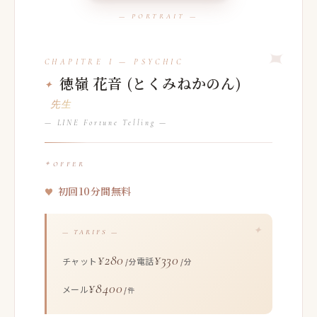
徳嶺 花音 (とくみねかのん)
先生
— LINE Fortune Telling —
OFFER
初回10分間無料
— TARIFS —
¥280
¥330
チャット
電話
/分
/分
¥8400
メール
/件