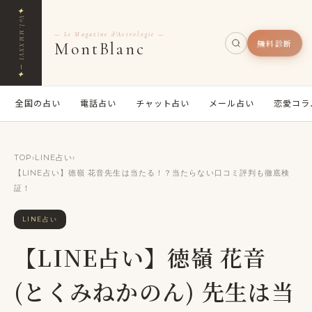
✦
Vol.MMXXVI ─
— Le Magazine d'Astrologie —
無料診断
MontBlanc
✦
全国の占い
電話占い
チャット占い
メール占い
恋愛コラ
TOP
›
LINE占い
›
【LINE占い】徳嶺 花音先生は当たる！？当たらない口コミ評判も徹底検
証！
LINE占い
【LINE占い】徳嶺 花音
(とくみねかのん) 先生は当