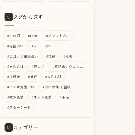
タグから探す
○
#占い師
#LINE
#チャット占い
#電話占い
#メール占い
#ココナラ電話占い
#復縁
#元彼
#男性心理
#元カノ
#電話占いヴェルニ
#復縁後
#彼氏
#女性心理
#ビデオ対面占い
#占いの館 千里眼
#婚外恋愛
#ネット恋愛
#不倫
#スターシード
カテゴリー
▷