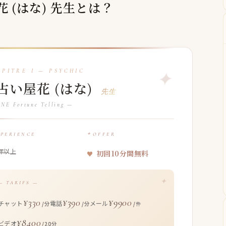
屋花 (はな) 先生とは？
占い屋花 (はな)
先生
NE Fortune Telling —
XPERIENCE
OFFER
年以上
初回10分間無料
— TARIFS —
¥330
¥390
¥9900
チャット
電話
メール
/分
/分
/件
¥8400
ビデオ
/20分