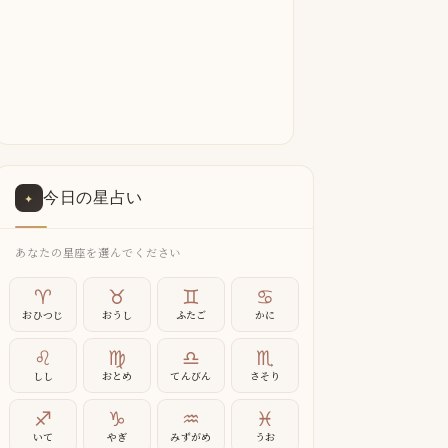
今日の星占い
✦
あなたの星座を選んでください
♈
♉
♊
♋
おひつじ
おうし
ふたご
かに
♌
♍
♎
♏
しし
おとめ
てんびん
さそり
♐
♑
♒
♓
いて
やぎ
みずがめ
うお