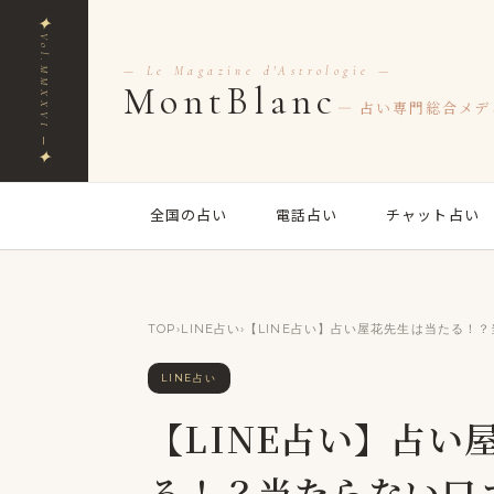
✦
Vol.MMXXVI ─
— Le Magazine d'Astrologie —
MontBlanc
— 占い専門総合メデ
✦
全国の占い
電話占い
チャット占い
TOP
›
LINE占い
›
【LINE占い】占い屋花先生は当たる！
LINE占い
【LINE占い】占い屋
る！？当たらない口