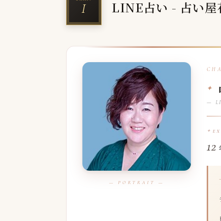
LINE占い - 占い
— LI
E
12