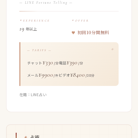
— LINE Fortune Telling —
EXPERIENCE
OFFER
19
年以上
初回10分間無料
— TARIFS —
¥330
¥390
チャット
電話
/分
/分
¥9900
¥8400
メール
ビデオ
/件
/20分
在籍：LINE占い
占術