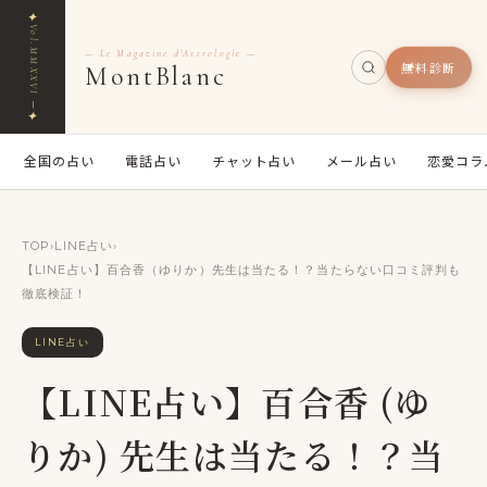
✦
Vol.MMXXVI ─
— Le Magazine d'Astrologie —
無料診断
MontBlanc
✦
全国の占い
電話占い
チャット占い
メール占い
恋愛コラ
TOP
›
LINE占い
›
【LINE占い】百合香（ゆりか）先生は当たる！？当たらない口コミ評判も
徹底検証！
LINE占い
【LINE占い】百合香 (ゆ
りか) 先生は当たる！？当