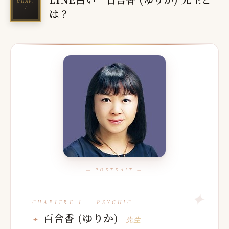
は？
百合香 (ゆりか)
先生