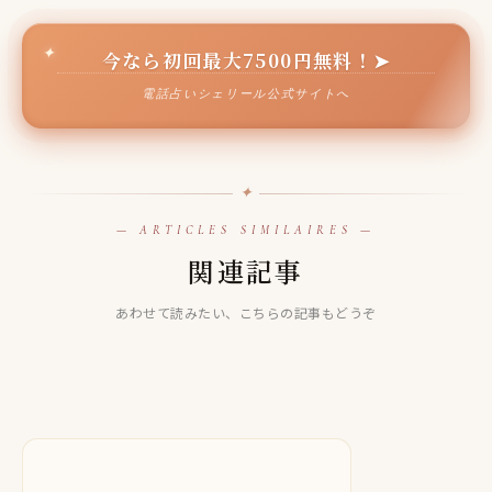
今なら初回最大7500円無料！➤
電話占いシェリール公式サイトへ
✦
— ARTICLES SIMILAIRES —
LINE占い
関連記事
LINE占い
【LINE占い】光 リエコ先生は当たる！？当たらない口コミ
【LINE占い】Aya先生は当たる！？当たらない口コミ評判
LINE占い
評判も徹底検証！
あわせて読みたい、こちらの記事もどうぞ
も徹底検証！
【LINE占い】白藤 凪先生は当たる！？当たらない口コミ評
2025.09.29
判も徹底検証！
2025.10.21