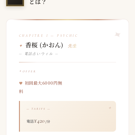
とは？
香桜 (かおん)
先生
— 電話占いウィル —
OFFER
初回最大6000円無
料
— TARIFS —
¥420
電話
/分