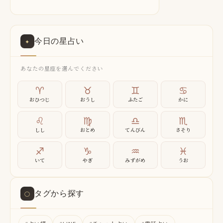
今日の星占い
✦
あなたの星座を選んでください
♈
♉
♊
♋
おひつじ
おうし
ふたご
かに
♌
♍
♎
♏
しし
おとめ
てんびん
さそり
♐
♑
♒
♓
いて
やぎ
みずがめ
うお
タグから探す
○