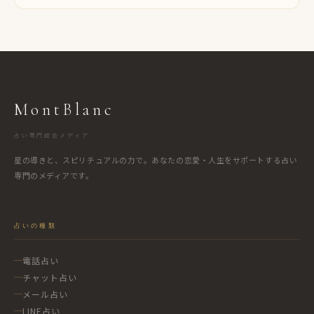
MontBlanc
占い専門総合メディア
星の導きと、スピリチュアルの力で。あなたの恋愛・人生をサポートする占い
専門のメディアです。
占いの種類
電話占い
チャット占い
メール占い
LINE占い