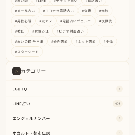
#占い師
#LINE
#チャット占い
#電話占い
#メール占い
#ココナラ電話占い
#復縁
#元彼
#男性心理
#元カノ
#電話占いヴェルニ
#復縁後
#彼氏
#女性心理
#ビデオ対面占い
#占いの館 千里眼
#婚外恋愛
#ネット恋愛
#不倫
#スターシード
カテゴリー
▷
LGBTQ
3
LINE占い
408
エンジェルナンバー
3
オカルト・都市伝説
3