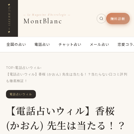
✦
Vol.MMXXVI ─
— Le Magazine d'Astrologie —
無料診断
MontBlanc
✦
全国の占い
電話占い
チャット占い
メール占い
恋愛コラ
TOP
›
電話占いウィル
›
【電話占いウィル】香桜 (かおん) 先生は当たる！？当たらない口コミ評判
も徹底検証！
電話占いウィル
【電話占いウィル】香桜
(かおん) 先生は当たる！？