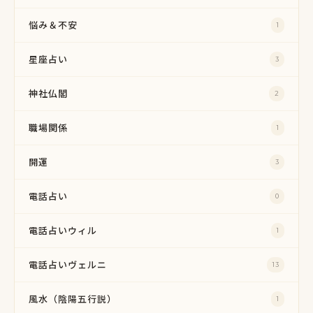
悩み＆不安
1
星座占い
3
神社仏閣
2
職場関係
1
開運
3
電話占い
0
電話占いウィル
1
電話占いヴェルニ
13
風水（陰陽五行説）
1