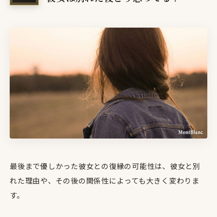
最後まで優しかった彼女との復縁の可能性は、彼女と別
れた理由や、その後の関係性によっても大きく変わりま
す。