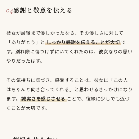
感謝と敬意を伝える
彼女が最後まで優しかったなら、その優しさに対して
「ありがとう」と
しっかり感謝を伝えることが大切
で
す。別れ際に傷つけずにいてくれたのは、彼女なりの思い
やりだったはず。
その気持ちに気づき、感謝することは、彼女に「この人
はちゃんと向き合ってくれる」と思わせるきっかけになり
ます。
誠実さを感じさせる
ことで、復縁に少しでも近づ
くことが大切です。