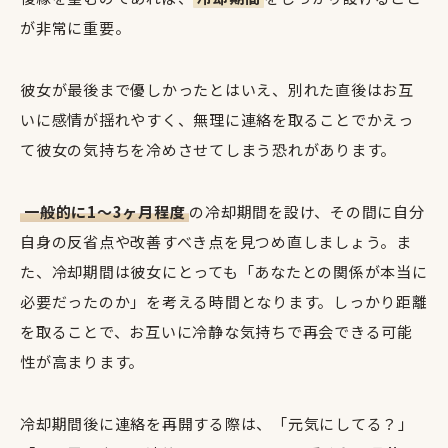
が非常に重要。
彼女が最後まで優しかったとはいえ、別れた直後はお互
いに感情が揺れやすく、無理に連絡を取ることでかえっ
て彼女の気持ちを冷めさせてしまう恐れがあります。
一般的に1～3ヶ月程度
の冷却期間を設け、その間に自分
自身の反省点や改善すべき点を見つめ直しましょう。ま
た、冷却期間は彼女にとっても「あなたとの関係が本当に
必要だったのか」を考える時間となります。しっかり距離
を取ることで、お互いに冷静な気持ちで再会できる可能
性が高まります。
冷却期間後に連絡を再開する際は、「元気にしてる？」