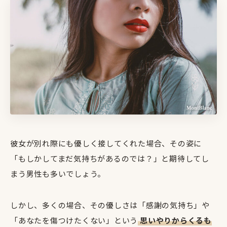
彼女が別れ際にも優しく接してくれた場合、その姿に
「もしかしてまだ気持ちがあるのでは？」と期待してし
まう男性も多いでしょう。
しかし、多くの場合、その優しさは「感謝の気持ち」や
「あなたを傷つけたくない」という
思いやりからくるも