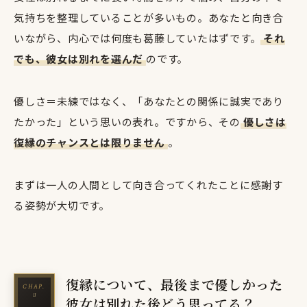
気持ちを整理していることが多いもの。あなたと向き合
いながら、内心では何度も葛藤していたはずです。
それ
でも、彼女は別れを選んだ
のです。
優しさ＝未練ではなく、「あなたとの関係に誠実であり
たかった」という思いの表れ。ですから、その
優しさは
復縁のチャンスとは限りません
。
まずは一人の人間として向き合ってくれたことに感謝す
る姿勢が大切です。
復縁について、最後まで優しかった
彼女は別れた後どう思ってる？