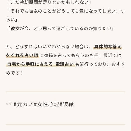
「まだ冷却期間が足りないかもしれない」
「それでも彼女のことがどうしても気になってしまい、つ
らい」
「彼女が今、どう思って過ごしているのか知りたい」
と、どうすればいいかわからない場合は、
具体的な答え
をくれる占い師
に復縁を占ってもらうのも手。最近では
自宅から手軽に占える
電話占い
も流行っており、おすす
めです！
#元カノ
#女性心理
#復縁
タグ