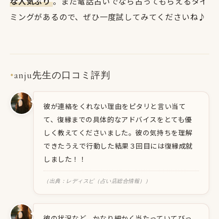
な人気ぶり
。まだ電話占いでなら占ってもらえるタイ
ミングがあるので、ぜひ一度試してみてくださいね♪
anju先生の口コミ評判
✦
彼が連絡をくれない理由をピタリと言い当て
て、復縁までの具体的なアドバイスをとても優
しく教えてくださいました。彼の気持ちを理解
できたうえで行動した結果３回目には復縁成就
しました！！
（出典：レディスピ（占い店総合情報））
彼の状況など、かなり細かく当たっていてびっ