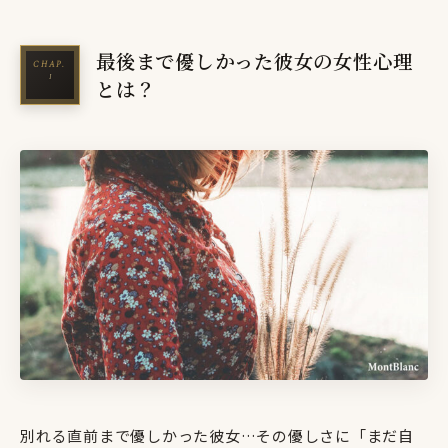
最後まで優しかった彼女の女性心理
とは？
別れる直前まで優しかった彼女…その優しさに「まだ自