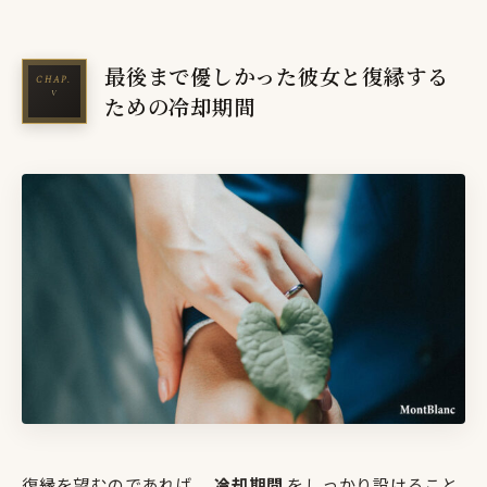
最後まで優しかった彼女と復縁する
ための冷却期間
復縁を望むのであれば、
冷却期間
をしっかり設けること