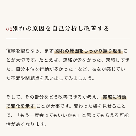
別れの原因を自己分析し改善する
復縁を望むなら、まず
別れの原因をしっかり振り返る
こ
とが大切です。たとえば、連絡が少なかった、束縛しすぎ
た、自分本位な行動が多かった…など、彼女が感じてい
た不満や問題点を思い出してみましょう。
そして、その部分をどう改善できるか考え、
実際に行動
で変化を示す
ことが大事です。変わった姿を見せること
で、「もう一度会ってもいいかも」と思ってもらえる可能
性が高くなります。