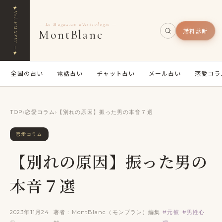
✦
Vol.MMXXVI ─
— Le Magazine d'Astrologie —
無料診断
MontBlanc
✦
全国の占い
電話占い
チャット占い
メール占い
恋愛コラ
TOP
›
恋愛コラム
›
【別れの原因】振った男の本音７選
恋愛コラム
【別れの原因】振った男の
本音７選
2023年11月24
著者：MontBlanc（モンブラン）編集
#元彼
#男性心