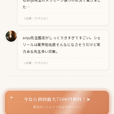
もanju先生のメッセージ通りの状況で驚きまし
た…
（出典：ウラスピ）
anju先生鑑定がしっくりきすぎてすごい。シェ
リールは業界知名度そんなになさそうだけど実
力ある先生多い印象。
（出典：ウラスピ）
今なら初回最大7500円無料！➤
電話占いシェリール公式サイトへ