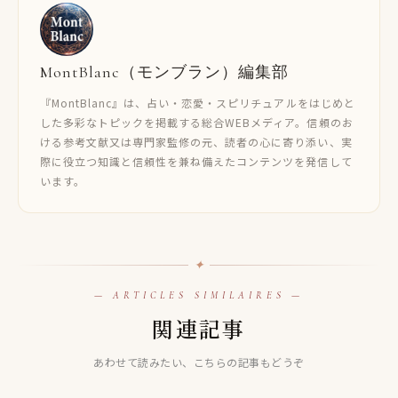
MontBlanc（モンブラン）編集部
『MontBlanc』は、占い・恋愛・スピリチュアルをはじめと
した多彩なトピックを掲載する総合WEBメディア。信頼のお
ける参考文献又は専門家監修の元、読者の心に寄り添い、実
際に役立つ知識と信頼性を兼ね備えたコンテンツを発信して
います。
✦
— ARTICLES SIMILAIRES —
スターシード
関連記事
スターシード
シリウス星人とは？シリウスＡとシリウスＢの違い【スピ
スターシード
レインボーチルドレンとは？特徴や容姿（見た目）・年
リチュアル用語解説】
インディゴチルドレンとは？特徴や容姿（見た目）・年
あわせて読みたい、こちらの記事もどうぞ
代・有名人など【スピリチュアル用語解説】
代・有名人など【スピリチュアル用語解説】
2023.03.06
2023.03.12
2023.03.09