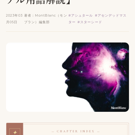
2023年03
著者：MontBlanc（モン
#アシュタール
#アセンデッドマス
月05日
ブラン）編集部
ター
#スターシード
✦
— CHAPTER INDEX —