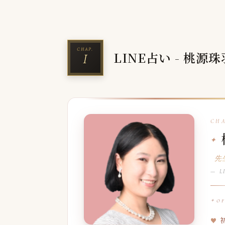
LINE占い - 桃源
先
— LI
O