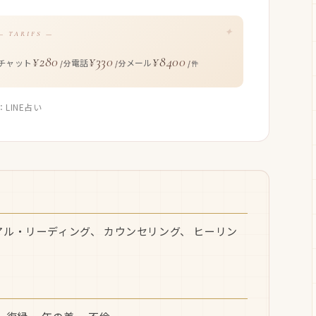
— TARIFS —
¥280
¥330
¥8400
チャット
電話
メール
/分
/分
/件
：LINE占い
アル・リーディング、 カウンセリング、 ヒーリン