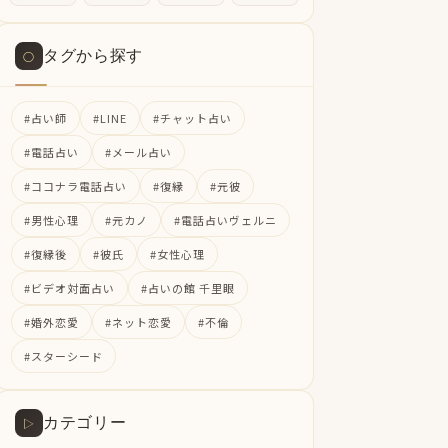
タグから探す
○
#占い師
#LINE
#チャット占い
#電話占い
#メール占い
#ココナラ電話占い
#復縁
#元彼
#男性心理
#元カノ
#電話占いヴェルニ
#復縁後
#彼氏
#女性心理
#ビデオ対面占い
#占いの館 千里眼
#婚外恋愛
#ネット恋愛
#不倫
#スターシード
カテゴリー
▷