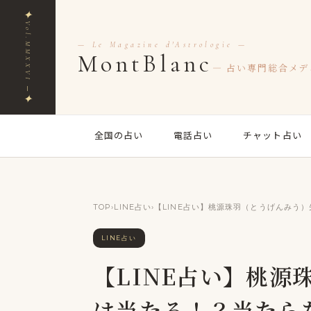
✦
Vol.MMXXVI ─
— Le Magazine d'Astrologie —
MontBlanc
— 占い専門総合メデ
✦
全国の占い
電話占い
チャット占い
TOP
›
LINE占い
›
【LINE占い】桃源珠羽（とうげんみう
LINE占い
【LINE占い】桃源珠
は当たる！？当たら