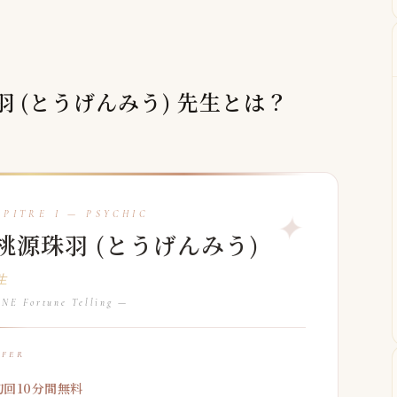
珠羽 (とうげんみう) 先生とは？
桃源珠羽 (とうげんみう)
生
NE Fortune Telling —
FFER
初回10分間無料