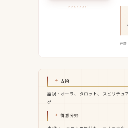
在籍
占術
霊視・オーラ、 タロット、 スピリチュ
グ
得意分野