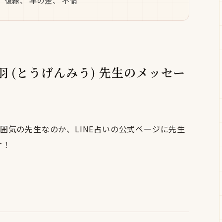
 復縁、 年の差、 不倫
珠羽 (とうげんみう) 先生のメッセー
囲気の先生なのか、LINE占いの公式ページに先生
す！