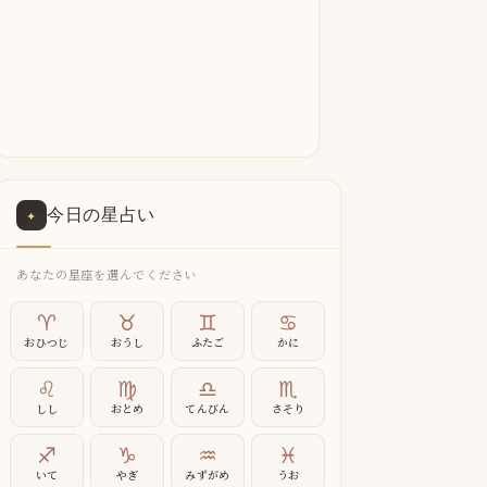
今日の星占い
✦
あなたの星座を選んでください
♈
♉
♊
♋
おひつじ
おうし
ふたご
かに
♌
♍
♎
♏
しし
おとめ
てんびん
さそり
♐
♑
♒
♓
いて
やぎ
みずがめ
うお