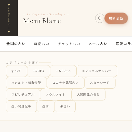
✦
Vol.MMXXVI ─
— Le Magazine d'Astrologie —
無料診断
MontBlanc
✦
全国の占い
電話占い
チャット占い
メール占い
恋愛コラ
カテゴリーから探す
すべて
LGBTQ
LINE占い
エンジェルナンバー
オカルト・都市伝説
ココナラ電話占い
スターシード
スピリチュアル
ソウルメイト
人間関係の悩み
占い関連記事
占術
夢占い