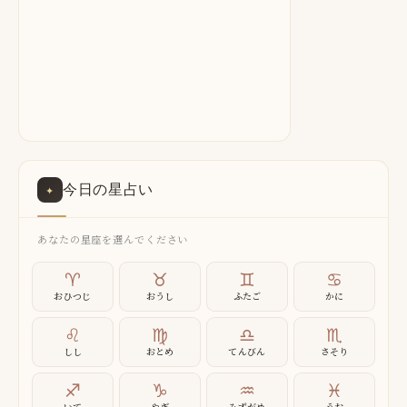
今日の星占い
✦
あなたの星座を選んでください
♈
♉
♊
♋
おひつじ
おうし
ふたご
かに
♌
♍
♎
♏
しし
おとめ
てんびん
さそり
♐
♑
♒
♓
いて
やぎ
みずがめ
うお