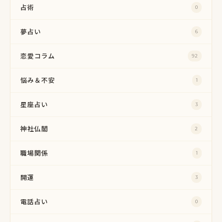
占術
0
夢占い
6
恋愛コラム
92
悩み＆不安
1
星座占い
3
神社仏閣
2
職場関係
1
開運
3
電話占い
0