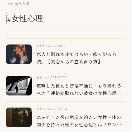
TOP
›
女性心理
#女性心理
2025.07.15
恋愛コラム
恋人と別れた後でつらい…吹っ切る方
法。【失恋からの立ち直り方】
2024.12.10
恋愛コラム
喧嘩した彼女と音信不通に…もう別れる
べき？連絡が取れない彼女の女性心理と
は
2024.07.27
恋愛コラム
エッチした後に態度が冷たい女性…体の
関係を持った後の女性心理とは？ワンナ
イトSEX後、連絡しない理由