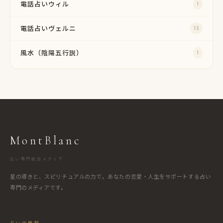
電話占いウィル
1
電話占いヴェルニ
13
風水（陰陽五行説）
1
MontBlanc
占い専門総合メディア
星の導きと、スピリチュアルの力で。あなたの恋愛・人生をサポートする占い
専門のメディアです。
占いの種類