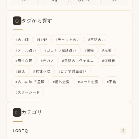
タグから探す
○
#占い師
#LINE
#チャット占い
#電話占い
#メール占い
#ココナラ電話占い
#復縁
#元彼
#男性心理
#元カノ
#電話占いヴェルニ
#復縁後
#彼氏
#女性心理
#ビデオ対面占い
#占いの館 千里眼
#婚外恋愛
#ネット恋愛
#不倫
#スターシード
カテゴリー
▷
LGBTQ
3