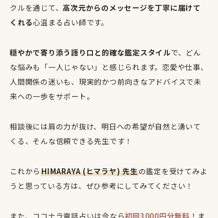
クルを通じて、
高次元からのメッセージを丁寧に届けて
くれる
心温まる占い師です。
穏やかで寄り添う語り口と的確な鑑定スタイル
で、どん
な悩みも「一人じゃない」と感じられます。恋愛や仕事、
人間関係の迷いも、現実的かつ前向きなアドバイスで未
来への一歩をサポート。
相談後には肩の力が抜け、明日への希望が自然と湧いて
くる、そんな信頼できる先生です！
これから
HIMARAYA (ヒマラヤ) 先生
の鑑定を受けてみよ
うと思っている方は、ぜひ参考にしてみてください！
また、ココナラ電話占いは今なら
初回3000円分無料
！ま