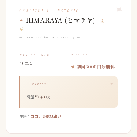
HIMARAYA (ヒマラヤ)
先
生
— Coconala Fortune Telling —
EXPERIENCE
OFFER
11
年以上
初回3000円分無料
— TARIFS —
¥140
電話
/分
在籍：
ココナラ電話占い