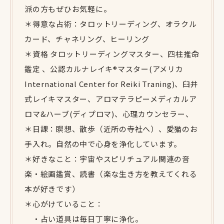
派の方もぜひお気軽に。
＊得意な占術：タロットリーディング、オラクル
カード、チャネリング、ヒーリング
＊資格 タロットリーディングマスター、四柱推命
鑑定 、公認カルナレイキ®️マスター(アメリカ
International Center for Reiki Traning)、臼井
式レイキマスター、アロマテラピーメディカルア
ロマ&ハーブ(ディプロマ)、心理カウンセラー、
＊日課：瞑想、散歩（近所の寺社へ）、愛猫のお
手入れ。自然の中で心身を浄化しています。
＊好きなこと：宇宙やスピリチュアル関連の音
楽・絵画鑑賞、読書（楽な生き方を教えてくれる
本が好きです）
＊心がけていること：
・占い道具は毎日丁寧に浄化。