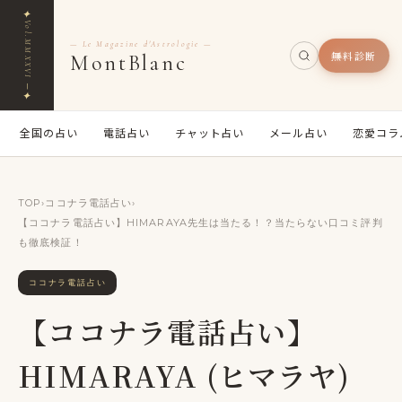
✦
Vol.MMXXVI ─
— Le Magazine d'Astrologie —
無料診断
MontBlanc
✦
全国の占い
電話占い
チャット占い
メール占い
恋愛コラ
TOP
›
ココナラ電話占い
›
【ココナラ電話占い】HIMARAYA先生は当たる！？当たらない口コミ評判
も徹底検証！
ココナラ電話占い
【ココナラ電話占い】
HIMARAYA (ヒマラヤ)